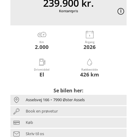
239.900 kr.
Kontantpris
Km
Årgang
2.000
2026
Drivmiddel
Rækkevidde
El
426 km
Se bilen her:
Asselsvej 166
7990 Øster Assels
Book en prøvetur
Køb
Skriv til os