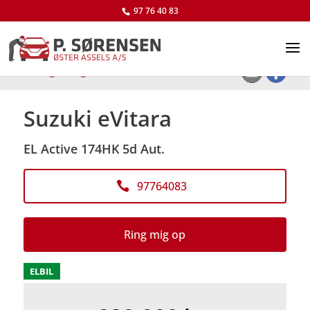
97 76 40 83
<
Tilbage til søgeresultat
Suzuki eVitara
EL Active 174HK 5d Aut.
97764083
Ring mig op
ELBIL